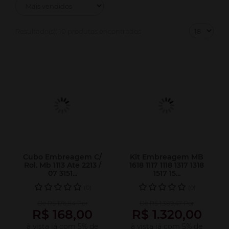
Resultado(s):
10 produtos encontrados
Cubo Embreagem C/
Kit Embreagem MB
Rol. Mb 1113 Ate 2213 /
1618 1117 1118 1317 1318
07 3151...
1517 15...
(0)
(0)
De R$ 176,84 Por
De R$ 1.389,47 Por
R$ 168,00
R$ 1.320,00
à vista já com 5% de
à vista já com 5% de