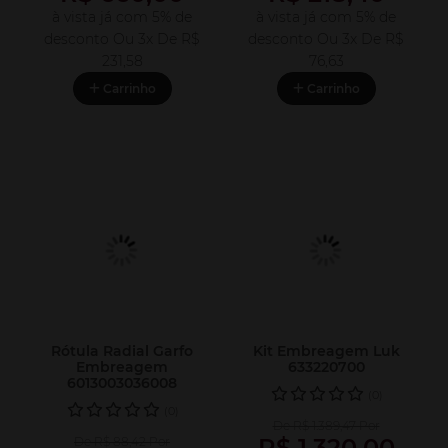
à vista já com 5% de
à vista já com 5% de
desconto
Ou 3x De
R$
desconto
Ou 3x De
R$
231,58
76,63
Carrinho
Carrinho
Rótula Radial Garfo
Kit Embreagem Luk
Embreagem
633220700
6013003036008
(0)
(0)
De R$ 1.389,47 Por
R$ 1.320,00
De R$ 88,42 Por