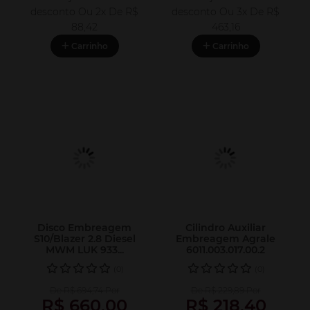
desconto
Ou 2x De
R$
desconto
Ou 3x De
R$
88,42
463,16
Carrinho
Carrinho
Disco Embreagem
Cilindro Auxiliar
S10/Blazer 2.8 Diesel
Embreagem Agrale
MWM LUK 933...
6011.003.017.00.2
(0)
(0)
De R$ 694,74 Por
De R$ 229,89 Por
R$ 660,00
R$ 218,40