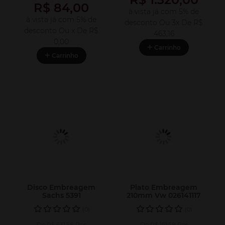
R$ 84,00
à vista já com 5% de
à vista já com 5% de
desconto
Ou 3x De
R$
desconto
Ou x De
R$
463,16
0,00
Carrinho
Carrinho
Disco Embreagem
Plato Embreagem
Sachs 5391
210mm Vw 026141117
(0)
(0)
De R$ 631,58 Por
De R$ 151,58 Por