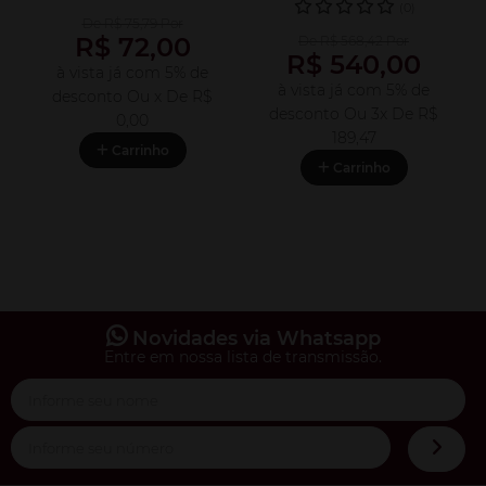
(0)
De R$ 75,79 Por
R$ 72,00
De R$ 568,42 Por
R$ 540,00
à vista já com 5% de
à vista já com 5% de
desconto
Ou x De
R$
desconto
Ou 3x De
R$
0,00
189,47
Carrinho
Carrinho
Novidades via Whatsapp
Entre em nossa lista de transmissão.