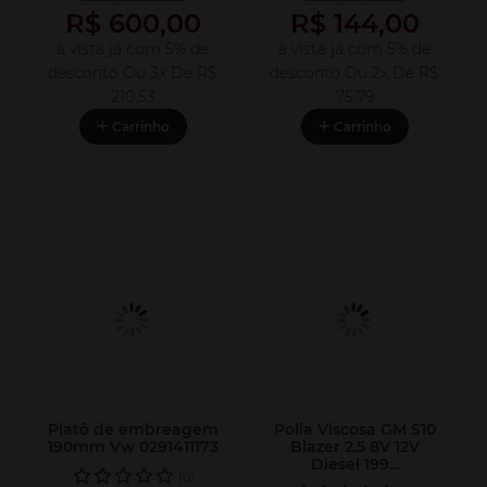
R$ 600,00
R$ 144,00
à vista já com 5% de
à vista já com 5% de
desconto
Ou 3x De
R$
desconto
Ou 2x De
R$
210,53
75,79
Carrinho
Carrinho
Platô de embreagem
Polia Viscosa GM S10
190mm Vw 0291411173
Blazer 2.5 8V 12V
Diesel 199...
(0)