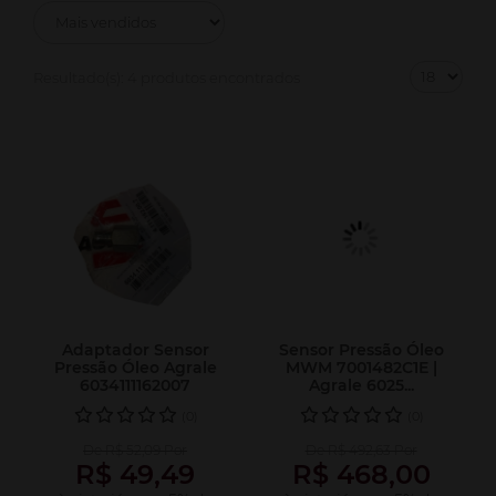
Resultado(s):
4 produtos encontrados
Adaptador Sensor
Sensor Pressão Óleo
Pressão Óleo Agrale
MWM 7001482C1E |
6034111162007
Agrale 6025...
(0)
(0)
De R$ 52,09 Por
De R$ 492,63 Por
R$ 49,49
R$ 468,00