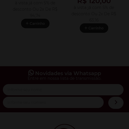
R$ 120,00
à vista já com 5% de
à vista já com 5% de
desconto
Ou 2x De
R$
desconto
Ou 2x De
R$
94,74
63,16
Carrinho
Carrinho
Novidades via Whatsapp
Entre em nossa lista de transmissão.