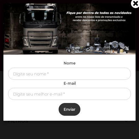
0
Nome
MOTOR
Atuadores & Sensores do Motor
E-mail
ATUADORES & SENSORES DO MOTOR
Enviar
FILTROS