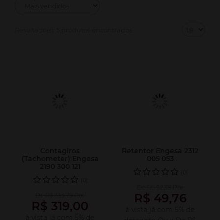
Resultado(s):
5 produtos encontrados
Contagiros
Retentor Engesa 2312
(Tachometer) Engesa
005 053
2190 300 121
(0)
(0)
De R$ 52,38 Por
R$ 49,76
De R$ 335,79 Por
R$ 319,00
à vista já com 5% de
à vista já com 5% de