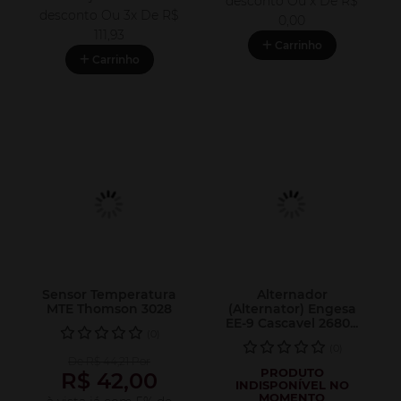
desconto
Ou x De
R$
desconto
Ou 3x De
R$
0,00
111,93
Carrinho
Carrinho
Sensor Temperatura
Alternador
MTE Thomson 3028
(Alternator) Engesa
EE-9 Cascavel 2680...
(0)
(0)
De R$ 44,21 Por
PRODUTO
R$ 42,00
INDISPONÍVEL NO
MOMENTO