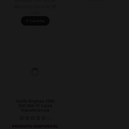
à vista já com 5% de
desconto
Ou x De
R$
0,00
Carrinho
Garfo Engesa 2382
200 066 P/ Caixa
Transferência
(0)
PRODUTO DISPONÍVEL