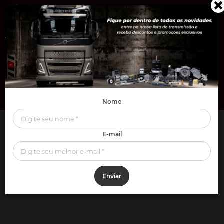
0
Nome
MILITAR
Engesa EE-9
E-mail
ENGESA EE-9
Enviar
FILTROS