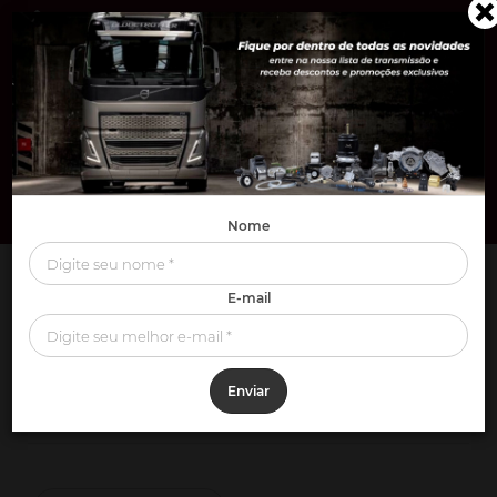
0
Nome
FREIO
Servo Freio
Pistões centrais
E-mail
SERVO FREIO
Enviar
FILTROS